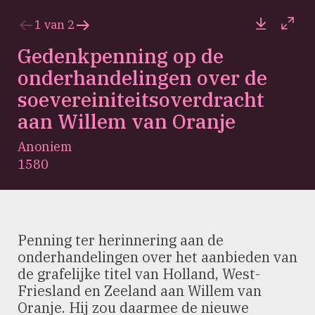
Downloa
Full
1
van
2
Vorige
Volgende
slide
slide
Gedenkpenning op de
onderhandelingen over de
soevereiniteitsoverdracht
aan Willem van Oranje
Anoniem
1580
Penning ter herinnering aan de
onderhandelingen over het aanbieden van
de grafelijke titel van Holland, West-
Friesland en Zeeland aan Willem van
Oranje. Hij zou daarmee de nieuwe