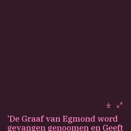
Downloa
Full
'De Graaf van Egmond word
gevangen genoomen en Geeft