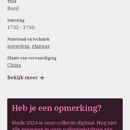
Titel
Bord
Datering
1735 - 1750
Materiaal en techniek
porselein
,
glazuur
Plaats van vervaardiging
China
Bekijk meer
Heb je een opmerking?
Sinds 2024 is onze collectie digitaal. Nog niet
alle gegevens in onze collectiedatabase zijn