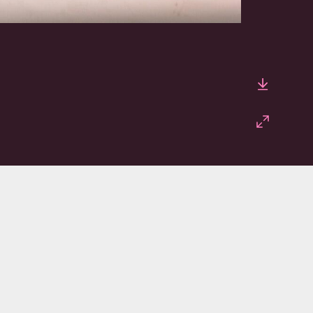
Downlo
Fullscr