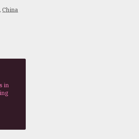
,
China
s in
ing