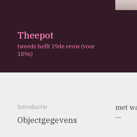
Theepot
tweede helft 19de eeuw (voor
1896)
met wa
Introductie
...
Objectgegevens