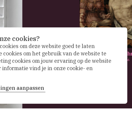
nze cookies?
 cookies om deze website goed te laten
De bewening van Chr
e cookies om het gebruik van de website te
ing cookies om jouw ervaring op de website
Maarten van Heemskerck,
1566
informatie vind je in onze cookie- en
llingen aanpassen