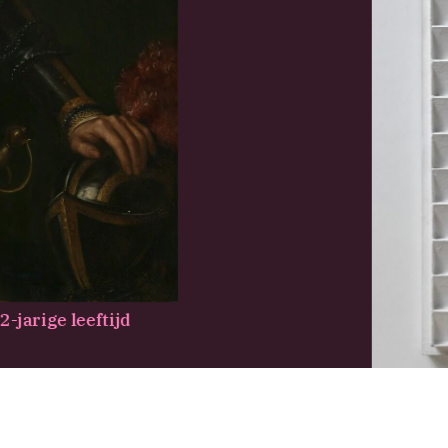
-jarige leeftijd
R70-54