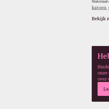
Materiaal 
katoen
,
Bekijk 
Heb
Sinds
onze 
over 
La