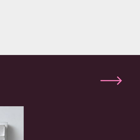
Volgende
slide