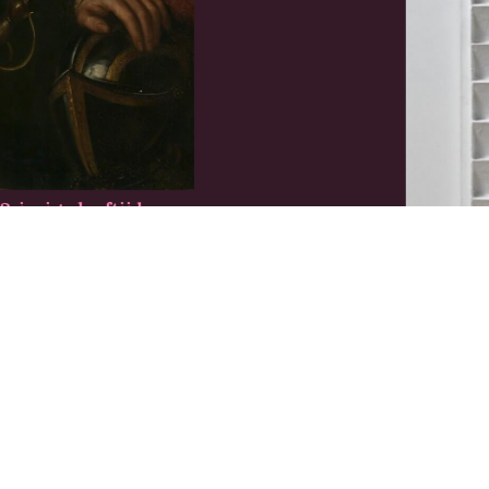
-jarige leeftijd
R70-54
Jan Schoo