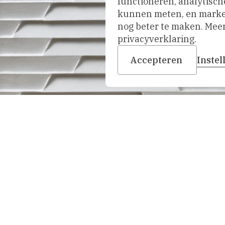
functioneren, analytisch
kunnen meten, en market
nog beter te maken. Meer 
privacyverklaring.
Accepteren
Inste
nhoven,
1970