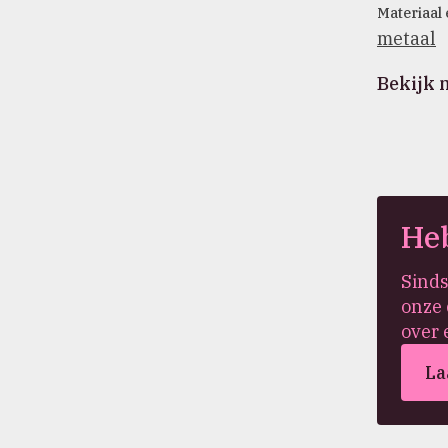
Materiaal 
metaal
Bekijk 
Heb
Sinds
onze 
over 
La