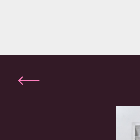
Vorige
slide