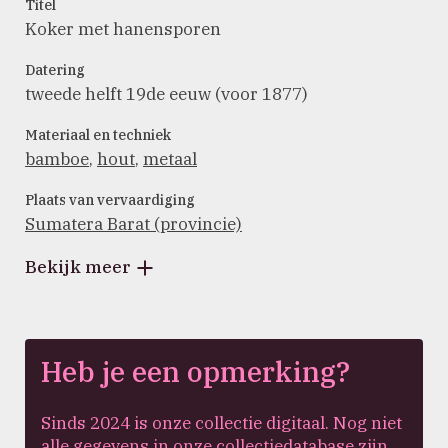
Titel
Koker met hanensporen
Datering
tweede helft 19de eeuw (voor 1877)
Materiaal en techniek
bamboe
,
hout
,
metaal
Plaats van vervaardiging
Sumatera Barat (provincie)
Bekijk meer
Heb je een opmerking?
Sinds 2024 is onze collectie digitaal. Nog niet
alle gegevens in onze collectiedatabase zijn