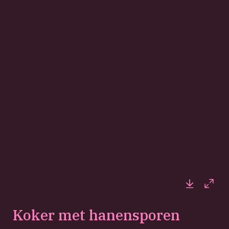
Downloa
Full
Koker met hanensporen