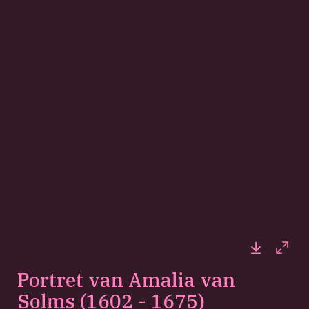
Downloa
Full
Portret van Amalia van
Solms (1602 - 1675)