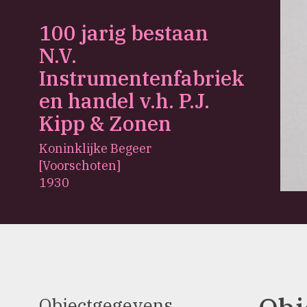
100 jarig bestaan
N.V.
Instrumentenfabriek
en handel v.h. P.J.
Kipp & Zonen
Koninklijke Begeer
[Voorschoten]
1930
Objectgegevens