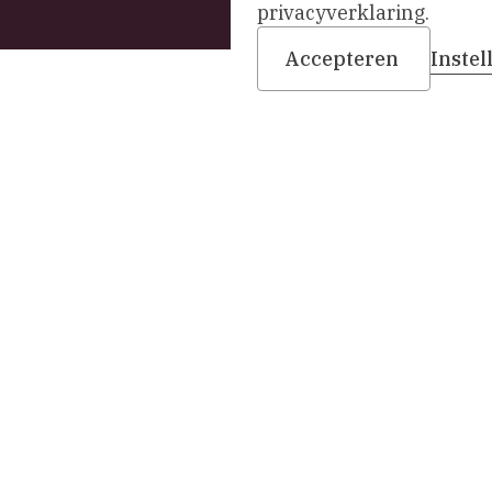
privacyverklaring.
Accepteren
Inste
Bezoekadres
het museum
Infopunt & kantoor: Si
Agathaplein 4
,
Delft
rbouwing
+31 (0)15 260 23 58
info-prinsenhof@delft.
n het museum
denvereniging
Op weg naar een nieuw mus
ures
Museum Prinsenhof Delft 
ct
tijdelijk gesloten voor ve
en vernieuwing.
Tijdens de verbouwing n
onze bezoekers actief me
buiten. De collectie is op