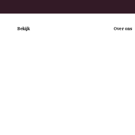
Bekijk
Over ons
Zien en doen
Over 
Plan je bezoek
De ve
De collectie
Steu
Onderwijs
Vrien
Delftse Blik
Vacat
Nieuws
Conta