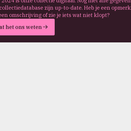
 2024 is onze collectie digitaal. Nog niet alle gegeven
collectiedatabase zijn up-to-date. Heb je een opmerk
een omschrijving of zie je iets wat niet klopt?
at het ons weten