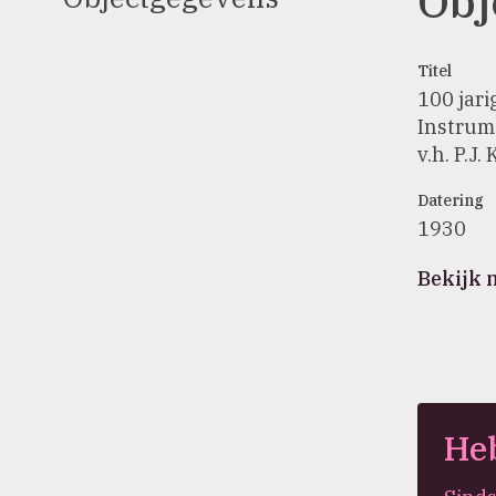
Obj
Titel
100 jari
Instrum
v.h. P.J
Datering
1930
Bekijk 
Heb