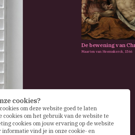
De bewening van Chr
Maarten van Heemskerck,
1566
nze cookies?
 cookies om deze website goed te laten
e cookies om het gebruik van de website te
ing cookies om jouw ervaring op de website
informatie vind je in onze cookie- en