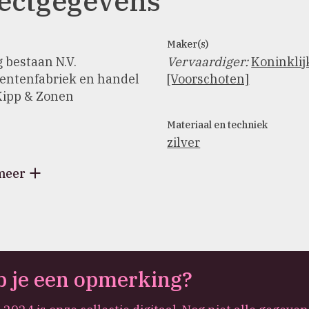
ectgegevens
Maker(s)
g bestaan N.V.
Vervaardiger
:
Koninklij
entenfabriek en handel
[Voorschoten]
. Kipp & Zonen
Materiaal en techniek
zilver
meer
 je een opmerking?