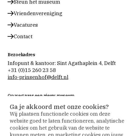
Steun het museum
Vriendenvereniging
Vacatures
Contact
Bezoekadres
Infopunt & kantoor: Sint Agathaplein 4
,
Delft
+31 (0)15 260 23 58
info-prinsenhof@delft.nl
Op weg naar een nieuw museum
Museum Prinsenhof Delft is tijdelijk gesloten voor
Ga je akkoord met onze cookies?
verbouwing en vernieuwing.
Wij plaatsen functionele cookies om deze
Tijdens de verbouwing nemen we onze bezoekers
website goed te laten functioneren, analytische
actief mee naar buiten. De collectie is op
cookies om het gebruik van de website te
verschillende plekken te zien en activiteiten vinden
kunnen meten, en marketing cookies om jouw