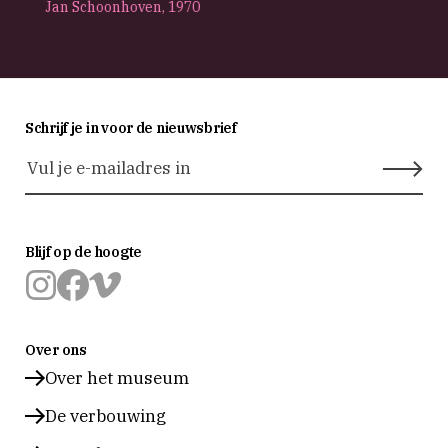
Jan Schoonhoven,
1970
Schrijf je in voor de nieuwsbrief
Blijf op de hoogte
Museum
Museum
Museum
Prinsenhof
Prinsenhof
Prinsenhof
Over ons
Delft
Delft
Delft
op
op
op
Over het museum
instagram
facebook
vimeo
De verbouwing