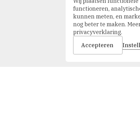
Wij plaatsen functionele
functioneren, analytisch
kunnen meten, en market
nog beter te maken. Meer 
privacyverklaring.
Accepteren
Inste
Duik in onze collectie