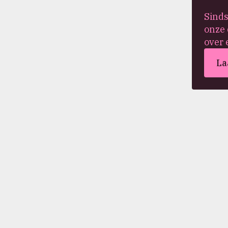
Sinds
onze 
over 
La