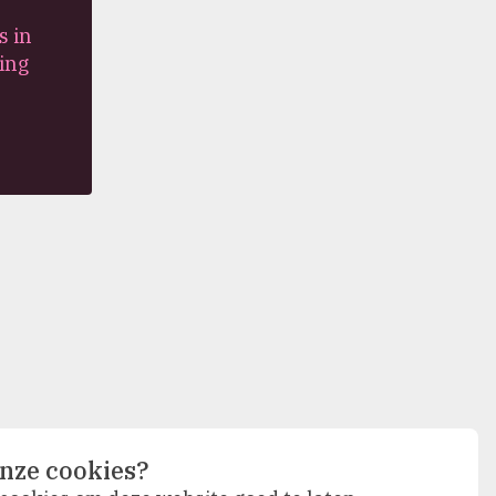
s in
ing
nze cookies?