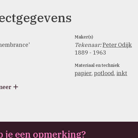
ectgegevens
Maker(s)
membrance'
Tekenaar
:
Peter Odijk
1889 - 1963
Materiaal en techniek
papier
,
potlood
,
inkt
meer
 je een opmerking?