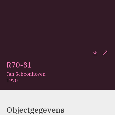
Downloa
Full
R70-31
Jan Schoonhoven
1970
Objectgegevens