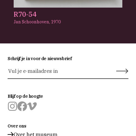
R70-54
Jan Schoonhoven,
1970
Schrijf je in voor de nieuwsbrief
Blijf op de hoogte
Museum
Museum
Museum
Prinsenhof
Prinsenhof
Prinsenhof
Over ons
Delft
Delft
Delft
op
op
op
Over het museum