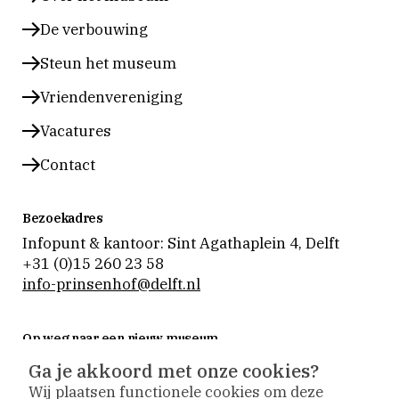
instagram
facebook
vimeo
De verbouwing
Steun het museum
Vriendenvereniging
Vacatures
Contact
Bezoekadres
Infopunt & kantoor: Sint Agathaplein 4
,
Delft
+31 (0)15 260 23 58
info-prinsenhof@delft.nl
Op weg naar een nieuw museum
Museum Prinsenhof Delft is tijdelijk gesloten voor
Ga je akkoord met onze cookies?
verbouwing en vernieuwing.
Wij plaatsen functionele cookies om deze