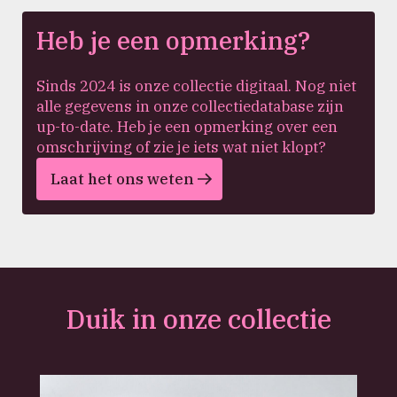
Heb je een opmerking?
Sinds 2024 is onze collectie digitaal. Nog niet
alle gegevens in onze collectiedatabase zijn
up-to-date. Heb je een opmerking over een
omschrijving of zie je iets wat niet klopt?
Laat het ons weten
Duik in onze collectie