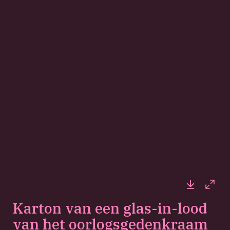
Downloa
Full
Karton van een glas-in-lood
van het oorlogsgedenkraam