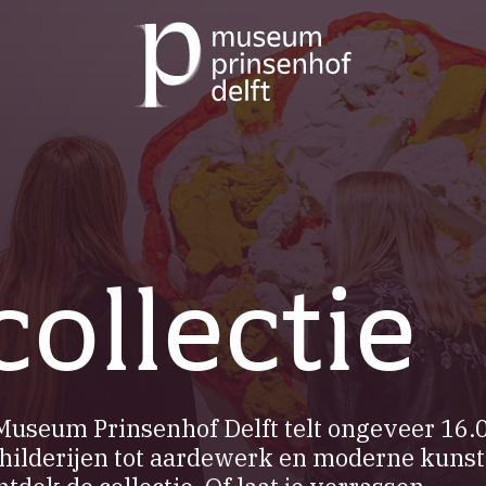
Ga
naar
de
homepage
collectie
 Museum Prinsenhof Delft telt ongeveer 16.
hilderijen tot aardewerk en moderne kunst