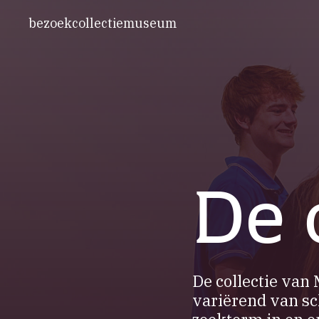
bezoek
collectie
museum
De 
De collectie van
variërend van sc