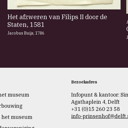
Het afzweren van Filips II door de
Staten, 1581
Jacobus Buijs
,
1786
Bezoekadres
het museum
Infopunt & kantoor: Si
Agathaplein 4
,
Delft
rbouwing
+31 (0)15 260 23 58
info-prinsenhof@delft.
n het museum