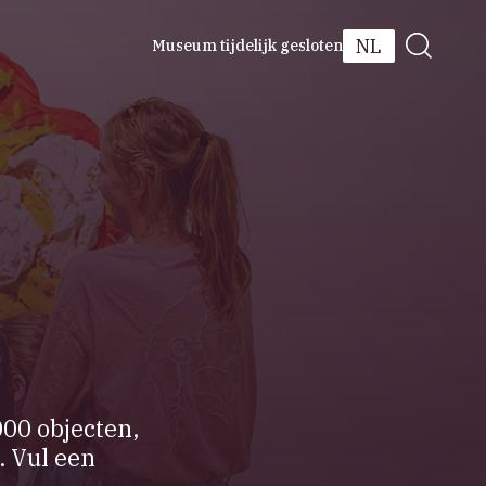
NL
Museum tijdelijk gesloten
000 objecten,
. Vul een