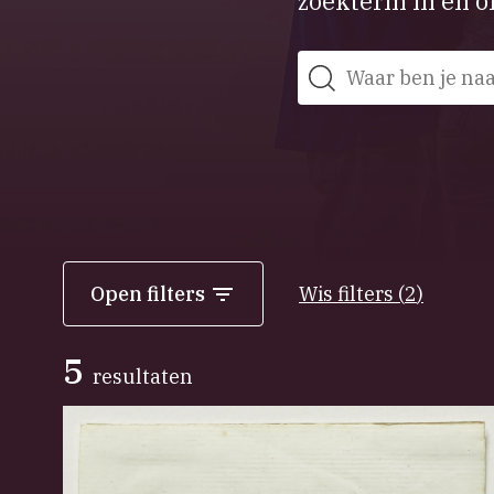
zoekterm in en on
Zoeken
Open filters
Wis filters
(
2
)
5
resultaten