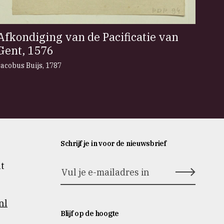
Afkondiging van de Pacificatie van
Gent, 1576
Jacobus Buijs
,
1787
Schrijf je in voor de nieuwsbrief
nt
nl
Blijf op de hoogte