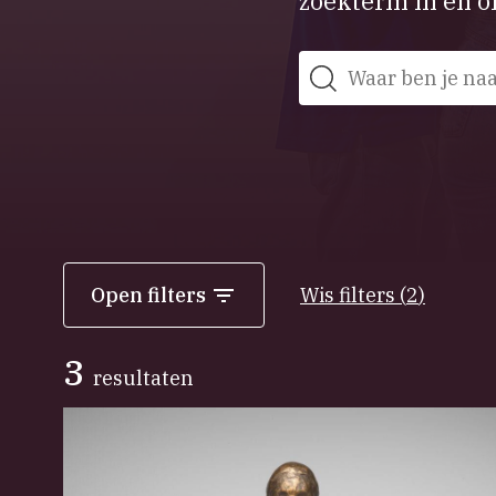
zoekterm in en on
Zoeken
Open filters
Wis filters
(
2
)
3
resultaten