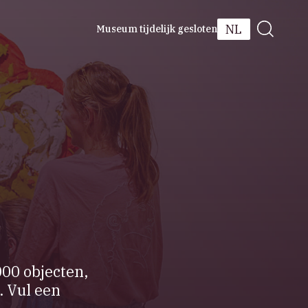
NL
Museum tijdelijk gesloten
000 objecten,
. Vul een