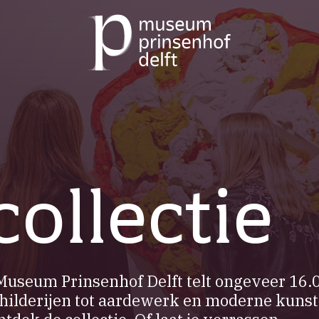
Ga
naar
de
homepage
collectie
 Museum Prinsenhof Delft telt ongeveer 16.
hilderijen tot aardewerk en moderne kunst