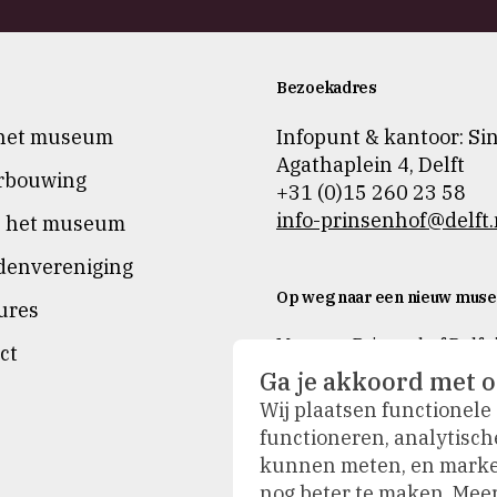
Bezoekadres
het museum
Infopunt & kantoor: Si
Agathaplein 4
,
Delft
rbouwing
+31 (0)15 260 23 58
info-prinsenhof@delft.
n het museum
denvereniging
Op weg naar een nieuw mus
ures
Museum Prinsenhof Delft 
ct
tijdelijk gesloten voor ve
Ga je akkoord met o
en vernieuwing.
Wij plaatsen functionele
Tijdens de verbouwing n
functioneren, analytisch
onze bezoekers actief me
kunnen meten, en market
buiten. De collectie is op
nog beter te maken. Meer 