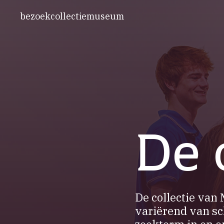
bezoek
collectie
museum
De 
De collectie van
variërend van sc