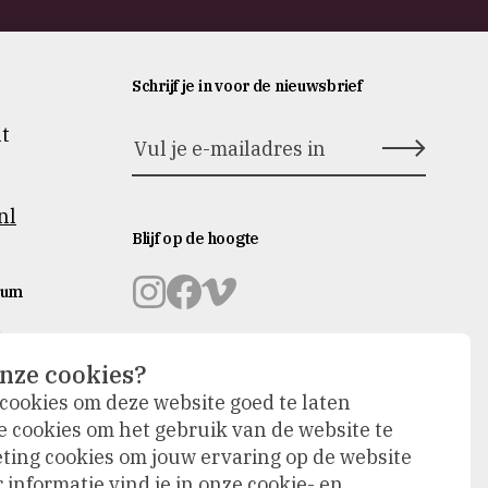
Schrijf je in voor de nieuwsbrief
nt
nl
Blijf op de hoogte
eum
Museum
Museum
Museum
is
Prinsenhof
Prinsenhof
Prinsenhof
rbouwing
nze cookies?
Delft
Delft
Delft
op
op
op
 cookies om deze website goed te laten
emen we
instagram
facebook
vimeo
e cookies om het gebruik van de website te
e naar
ing cookies om jouw ervaring op de website
informatie vind je in onze cookie- en