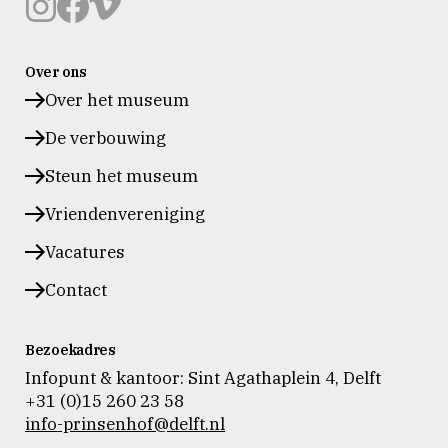
Museum
Museum
Museum
Prinsenhof
Prinsenhof
Prinsenhof
Over ons
Delft
Delft
Delft
op
op
op
Over het museum
instagram
facebook
vimeo
De verbouwing
Steun het museum
Vriendenvereniging
Vacatures
Contact
Bezoekadres
Infopunt & kantoor: Sint Agathaplein 4
,
Delft
+31 (0)15 260 23 58
info-prinsenhof@delft.nl