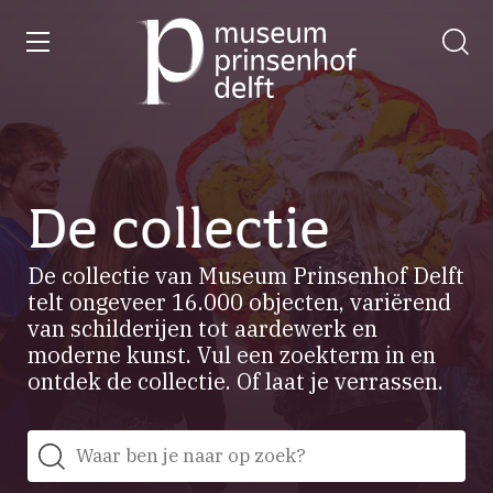
wissen
Ga
naar
de
homepage
De collectie
De collectie van Museum Prinsenhof Delft
telt ongeveer 16.000 objecten, variërend
van schilderijen tot aardewerk en
moderne kunst. Vul een zoekterm in en
ontdek de collectie. Of laat je verrassen.
Zoeken