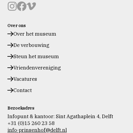
Museum
Museum
Museum
Prinsenhof
Prinsenhof
Prinsenhof
Over ons
Delft
Delft
Delft
op
op
op
Over het museum
instagram
facebook
vimeo
De verbouwing
Steun het museum
Vriendenvereniging
Vacatures
Contact
Bezoekadres
Infopunt & kantoor: Sint Agathaplein 4
,
Delft
+31 (0)15 260 23 58
info-prinsenhof@delft.nl