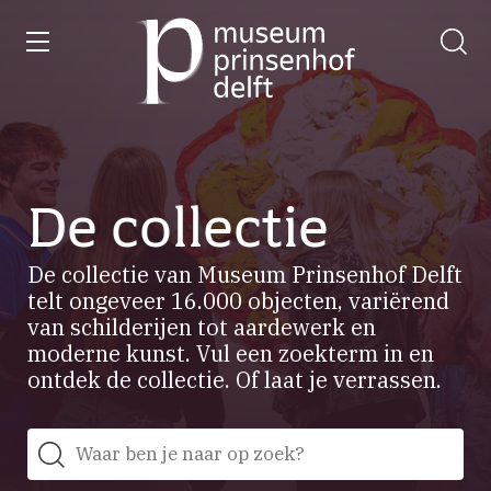
wissen
Ga
naar
de
homepage
De collectie
De collectie van Museum Prinsenhof Delft
telt ongeveer 16.000 objecten, variërend
van schilderijen tot aardewerk en
moderne kunst. Vul een zoekterm in en
ontdek de collectie. Of laat je verrassen.
Zoeken