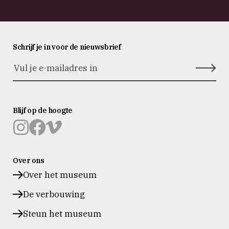
Schrijf je in voor de nieuwsbrief
Blijf op de hoogte
Museum
Museum
Museum
Prinsenhof
Prinsenhof
Prinsenhof
Over ons
Delft
Delft
Delft
op
op
op
Over het museum
instagram
facebook
vimeo
De verbouwing
Steun het museum