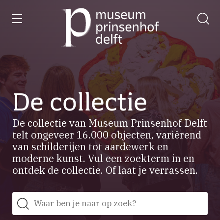
wissen
Ga
naar
de
homepage
De collectie
De collectie van Museum Prinsenhof Delft
telt ongeveer 16.000 objecten, variërend
van schilderijen tot aardewerk en
moderne kunst. Vul een zoekterm in en
ontdek de collectie. Of laat je verrassen.
Zoeken