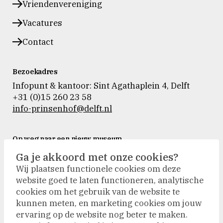
Vriendenvereniging
Vacatures
Contact
Bezoekadres
Infopunt & kantoor: Sint Agathaplein 4
,
Delft
+31 (0)15 260 23 58
info-prinsenhof@delft.nl
Op weg naar een nieuw museum
Museum Prinsenhof Delft is tijdelijk gesloten voor
Ga je akkoord met onze cookies?
verbouwing en vernieuwing.
Wij plaatsen functionele cookies om deze
Tijdens de verbouwing nemen we onze bezoekers
website goed te laten functioneren, analytische
actief mee naar buiten. De collectie is op
cookies om het gebruik van de website te
verschillende plekken te zien en activiteiten vinden
kunnen meten, en marketing cookies om jouw
plaats op andere locaties.
ervaring op de website nog beter te maken.