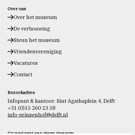
Prinsenhof
Prinsenhof
Prinsenhof
Over ons
Delft
Delft
Delft
op
op
op
Over het museum
instagram
facebook
vimeo
De verbouwing
Steun het museum
Vriendenvereniging
Vacatures
Contact
Bezoekadres
Infopunt & kantoor: Sint Agathaplein 4
,
Delft
+31 (0)15 260 23 58
info-prinsenhof@delft.nl
Op weg naar een nieuw museum