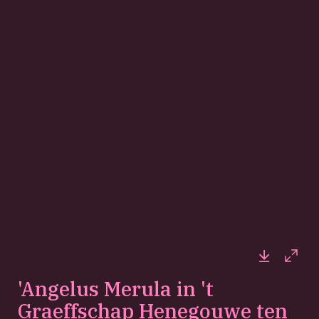
Downloa
Full
'Angelus Merula in 't
Graeffschap Henegouwe ten