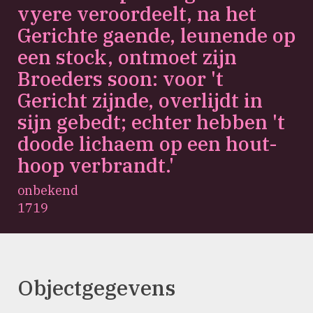
vyere veroordeelt, na het
Gerichte gaende, leunende op
een stock, ontmoet zijn
Broeders soon: voor 't
Gericht zijnde, overlijdt in
sijn gebedt; echter hebben 't
doode lichaem op een hout-
hoop verbrandt.'
onbekend
1719
Objectgegevens