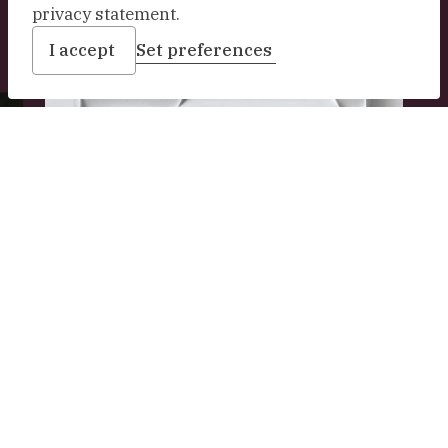
privacy statement.
I accept
Set preferences
De
Maa