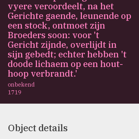
vyere veroordeelt, na het
Gerichte gaende, leunende op
een stock, ontmoet zijn
Broeders soon: voor 't
Gericht zijnde, overlijdt in
sijn gebedt; echter hebben 't
doode lichaem op een hout-
hoop verbrandt.'
onbekend
1719
Object details