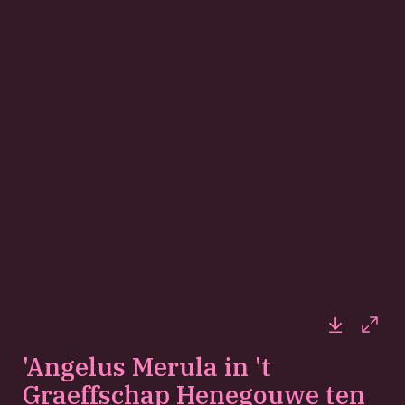
Downloa
Full
'Angelus Merula in 't
Graeffschap Henegouwe ten