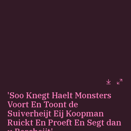
Downloa
Full
'Soo Knegt Haelt Monsters
Voort En Toont de
Suiverheijt Eij Koopman
Ruickt En Proeft En Segt dan