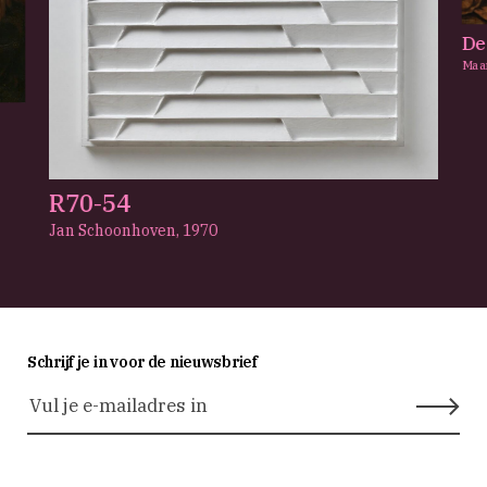
De
Maa
R70-54
Jan Schoonhoven,
1970
Schrijf je in voor de nieuwsbrief