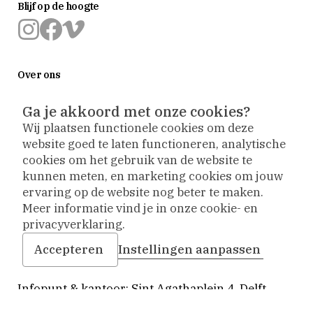
Blijf op de hoogte
Museum
Museum
Museum
Prinsenhof
Prinsenhof
Prinsenhof
Over ons
Delft
Delft
Delft
op
op
op
Over het museum
instagram
facebook
vimeo
Ga je akkoord met onze cookies?
De verbouwing
Wij plaatsen functionele cookies om deze
website goed te laten functioneren, analytische
Steun het museum
cookies om het gebruik van de website te
Vriendenvereniging
kunnen meten, en marketing cookies om jouw
ervaring op de website nog beter te maken.
Vacatures
Meer informatie vind je in onze cookie- en
privacyverklaring.
Contact
Accepteren
Instellingen aanpassen
Bezoekadres
Infopunt & kantoor: Sint Agathaplein 4
,
Delft
+31 (0)15 260 23 58