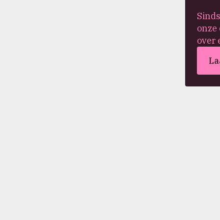
Sinds
onze 
over 
La