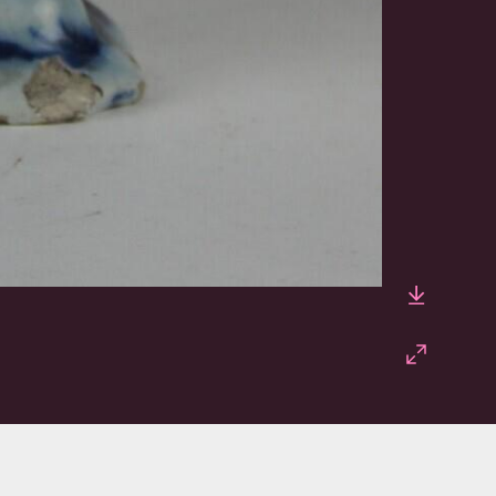
Downlo
Fullscr