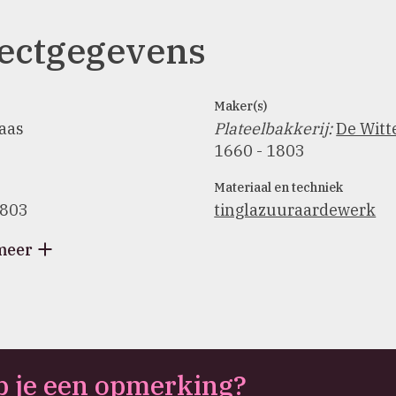
ectgegevens
Maker(s)
aas
Plateelbakkerij
:
De Witt
1660 - 1803
Materiaal en techniek
1803
tinglazuuraardewerk
meer
 je een opmerking?