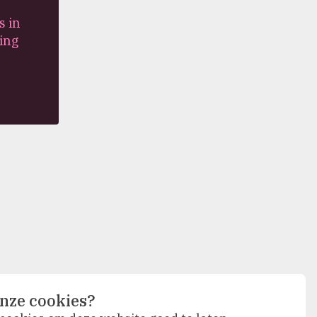
s in
ing
nze cookies?