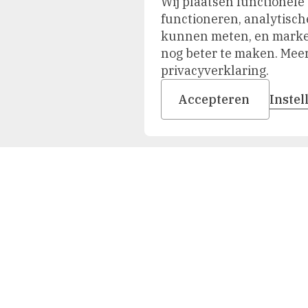
Wij plaatsen functionele
functioneren, analytisch
kunnen meten, en market
nog beter te maken. Meer 
privacyverklaring.
Accepteren
Inste
Duik in onze collectie