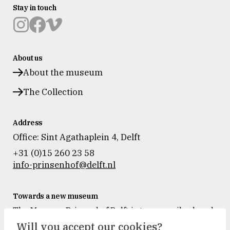
Stay in touch
Museum
Museum
Museum
Prinsenhof
Prinsenhof
Prinsenhof
About us
Delft
Delft
Delft
op
op
op
About the museum
instagram
facebook
vimeo
The Collection
Address
Office: Sint Agathaplein 4
,
Delft
+31 (0)15 260 23 58
info-prinsenhof@delft.nl
Towards a new museum
The Museum Prinsenhof Delft is temporarily closed
for renovation and refurbishment.
Will you accept our cookies?