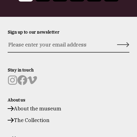
page
Sign up to our newsletter
Stay in touch
Museum
Museum
Museum
Prinsenhof
Prinsenhof
Prinsenhof
About us
Delft
Delft
Delft
op
op
op
About the museum
instagram
facebook
vimeo
The Collection