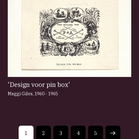
'Design voor pin box'
Maggi Giles
,
1960 - 1965
1
2
3
4
5
Next