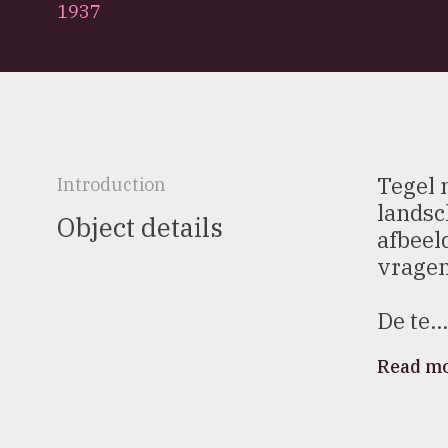
1937
Tegel 
Introduction
landsc
Object details
afbeel
vragen
De te...
Read m