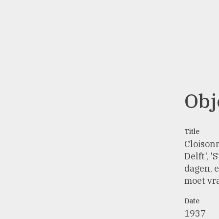
Obj
Title
Cloisonné tegel
Delft', 
dagen, 
moet vr
Date
1937