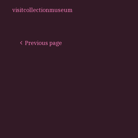
visit
collection
museum
Previous page