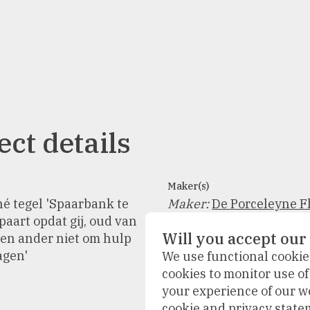
ect details
Maker(s)
 'Spaarbank te
Maker
:
De Porceleyne Fl
'Spaart opdat gij, oud van
Royal Delft
Will you accept our
een ander niet om hulp
agen'
We use functional cookies
cookies to monitor use o
Materials and techniques
your experience of our w
aardewerk
,
cloisonné
,
g
cookie and privacy state