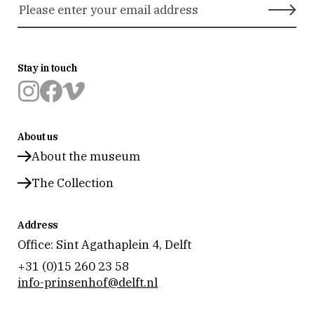
Stay in touch
Museum
Museum
Museum
Prinsenhof
Prinsenhof
Prinsenhof
About us
Delft
Delft
Delft
op
op
op
About the museum
instagram
facebook
vimeo
The Collection
Address
Office: Sint Agathaplein 4
,
Delft
+31 (0)15 260 23 58
info-prinsenhof@delft.nl