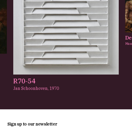
De
Maa
R70-54
Jan Schoonhoven,
1970
Sign up to our newsletter