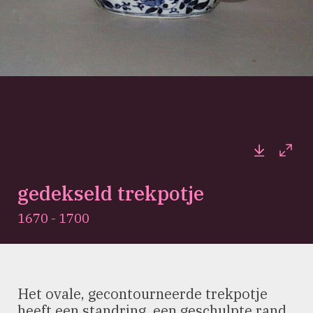
Downloa
Full
gedekseld trekpotje
1670 - 1700
Het ovale, gecontourneerde trekpotje
heeft een standring, een geschulpte rand,