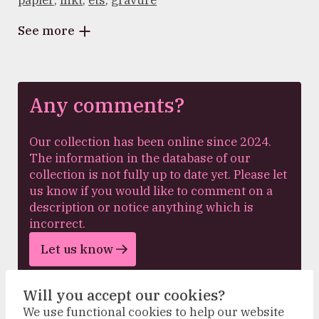
papier
,
inkt
,
ets
,
gravure
See more
Any comments?
Our collection has been online since 2024.
The information in the database of our
collection is not fully up to date yet. Please let
us know if you would like to comment on a
description or notice anything which is
incorrect.
Let us know
Will you accept our cookies?
We use functional cookies to help our website