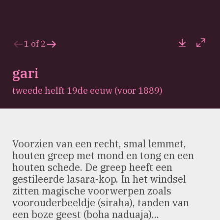
Downloa
Full
1
of
2
Previous
Next
slide
slide
gari
tweede helft 19de eeuw (voor 1889)
Voorzien van een recht, smal lemmet,
houten greep met mond en tong en een
houten schede. De greep heeft een
gestileerde lasara-kop. In het windsel
zitten magische voorwerpen zoals
voorouderbeeldje (siraha), tanden van
een boze geest (boha naduaja)...