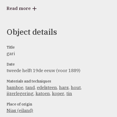
Read more
Object details
Title
gari
Date
tweede helft 19de eeuw (voor 1889)
Materials and techniques
bamboe
,
tand
,
edelsteen
,
hars
,
hout
,
ijzerlegering
,
katoen
,
koper
,
tin
Place of origin
Nias (eiland)