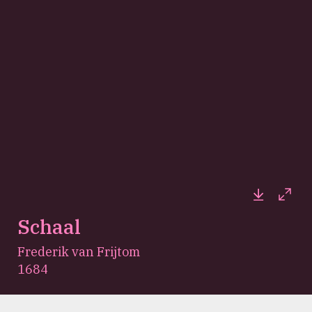
Downloa
Full
Schaal
Frederik van Frijtom
1684