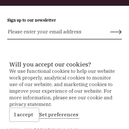
Sign up to our newsletter
Stay in touch
Will you accept our cookies?
We use functional cookies to help our website
Museum
Museum
Museum
work properly, analytical cookies to monitor
Prinsenhof
Prinsenhof
Prinsenhof
use of our website, and marketing cookies to
About us
Delft
Delft
Delft
improve your experience of our website. For
op
op
op
About the museum
more information, please see our cookie and
instagram
facebook
vimeo
The Collection
privacy statement.
I accept
Set preferences
Address
Office: Sint Agathaplein 4
,
Delft