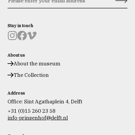
Stay in touch
Museum
Museum
Museum
Prinsenhof
Prinsenhof
Prinsenhof
About us
Delft
Delft
Delft
op
op
op
About the museum
instagram
facebook
vimeo
The Collection
Address
Office: Sint Agathaplein 4
,
Delft
+31 (0)15 260 23 58
info-prinsenhof@delft.nl